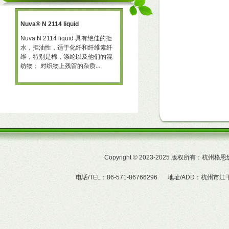
Nuva® N 2114 liquid
三防助剂 NT-X668
一种
Nuva N 2114 liquid 具有绝佳的拒
三防助剂 NT-X668 NT-X668 是一
水，拒油性，适于化纤和纤维素纤
可用于棉、聚酯及羊毛的耐久性拒
予
维，特别是棉，涤纶以及他们的混
水、拒油整理剂。 产品特性  赋予
纺物； 对织物上残留的杂质...
织物的耐久拒水及拒油性...
Copyright
©
2023-2025 版权所有：杭州
电话/TEL：86-571-86766296
地址/ADD：杭州市江干