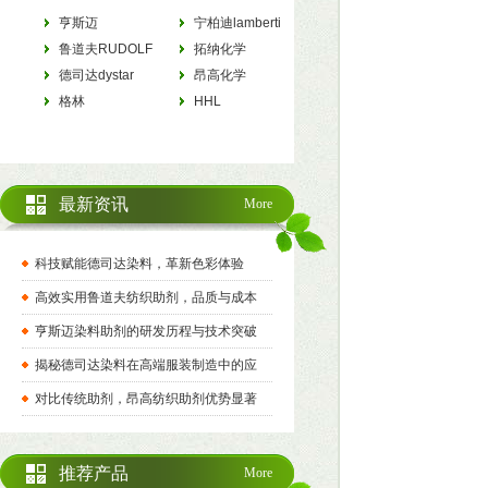
亨斯迈
宁柏迪lamberti
HUNTSMAN
鲁道夫RUDOLF
拓纳化学
德司达dystar
tanatexchemicals
昂高化学
格林
archroma
HHL
最新资讯
More
科技赋能德司达染料，革新色彩体验
高效实用鲁道夫纺织助剂，品质与成本
亨斯迈染料助剂的研发历程与技术突破
揭秘德司达染料在高端服装制造中的应
对比传统助剂，昂高纺织助剂优势显著
推荐产品
More