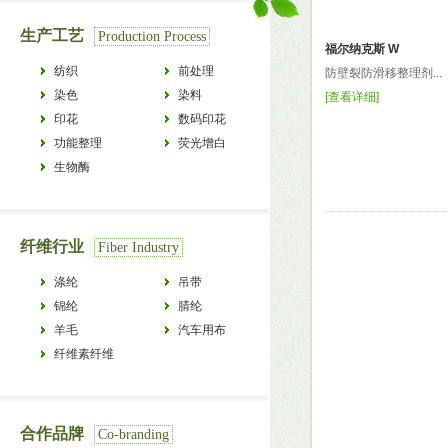
生产工艺
Production Process
福尔纳克斯 W
纺织
前处理
防壁裂防滑移整理剂...
染色
染料
[
查看详细
]
印花
数码印花
功能整理
荧光增白
生物酶
纤维行业
Fiber Industry
涤纶
吊带
锦纶
腈纶
羊毛
汽车用布
纤维素纤维
合作品牌
Co-branding