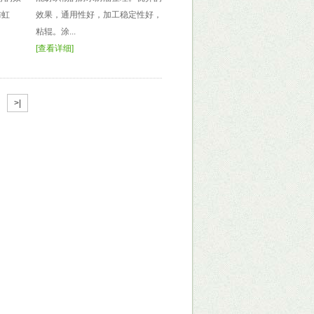
防虹
效果，通用性好，加工稳定性好，不易
粘辊。涂...
[
查看详细
]
>|