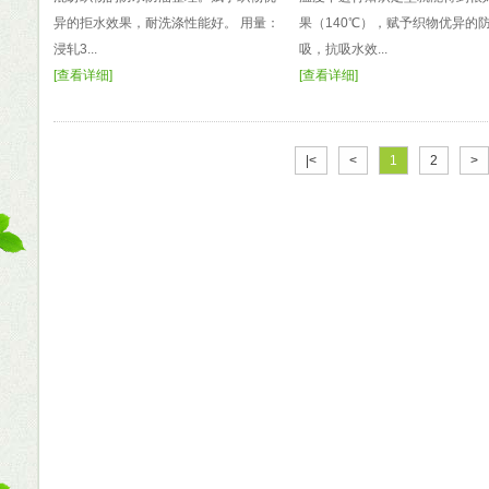
异的拒水效果，耐洗涤性能好。 用量：
果（140℃），赋予织物优异的
浸轧3...
吸，抗吸水效...
[
查看详细
]
[
查看详细
]
|<
<
1
2
>