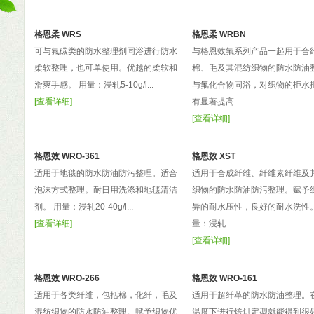
格恩柔 WRS
格恩柔 WRBN
可与氟碳类的防水整理剂同浴进行防水
与格恩效氟系列产品一起用于合
柔软整理，也可单使用。优越的柔软和
棉、毛及其混纺织物的防水防油
滑爽手感。 用量：浸轧5-10g/l...
与氟化合物同浴，对织物的拒水
[
查看详细
]
有显著提高...
[
查看详细
]
格恩效 WRO-361
格恩效 XST
适用于地毯的防水防油防污整理。适合
适用于合成纤维、纤维素纤维及
泡沫方式整理。耐日用洗涤和地毯清洁
织物的防水防油防污整理。赋予
剂。 用量：浸轧20-40g/l...
异的耐水压性，良好的耐水洗性。
[
查看详细
]
量：浸轧...
[
查看详细
]
格恩效 WRO-266
格恩效 WRO-161
适用于各类纤维，包括棉，化纤，毛及
适用于超纤革的防水防油整理。
混纺织物的防水防油整理。赋予织物优
温度下进行焙烘定型就能得到很