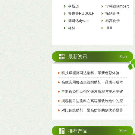
亨斯迈
宁柏迪lamberti
HUNTSMAN
鲁道夫RUDOLF
拓纳化学
德司达dystar
tanatexchemicals
昂高化学
格林
archroma
HHL
最新资讯
More
科技赋能德司达染料，革新色彩体验
高效实用鲁道夫纺织助剂，品质与成本
亨斯迈染料助剂的研发历程与技术突破
揭秘德司达染料在高端服装制造中的应
对比传统助剂，昂高纺织助剂优势显著
推荐产品
More