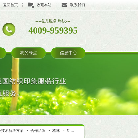
返回首页
收藏本站
联系我们
---格恩服务热线---
4009-959395
我的绿点
信息中心
染技术解决方案
>
合作品牌
>
格林
>
功能整理
>
防水防油
>
羊毛