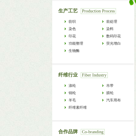
生产工艺
Production Process
纺织
前处理
染色
染料
印花
数码印花
功能整理
荧光增白
生物酶
纤维行业
Fiber Industry
涤纶
吊带
锦纶
腈纶
羊毛
汽车用布
纤维素纤维
合作品牌
Co-branding