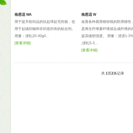
格恩适 WA
格恩适 W
用于提升纺织品的抗起球起毛性能，也
改善各种易滑移纱线的防滑移性
用于起绒织物和非织造织布的粘合剂。
是再生纤维素纤维或合成纤维的
用量：浸轧20-30g/l...
提高缝纫强度。 用量：浸渍1-3%(o.
[
查看详细
]
;浸轧5-3...
[
查看详细
]
共
1
页
2
条记录