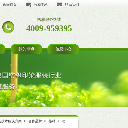
返回首页
收藏本站
联系我们
---格恩服务热线---
4009-959395
我的绿点
信息中心
染技术解决方案
>
合作品牌
>
格林
>
功能整理
>
抗滑移；起球起毛
>
锦纶