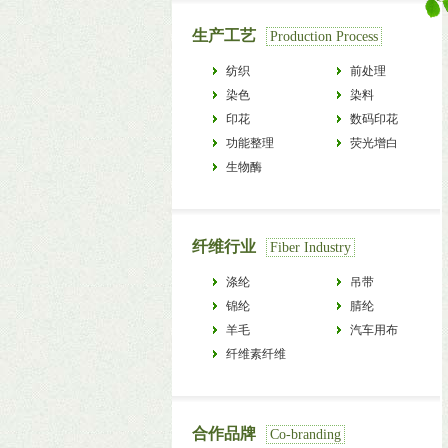
生产工艺
Production Process
纺织
前处理
染色
染料
印花
数码印花
功能整理
荧光增白
生物酶
纤维行业
Fiber Industry
涤纶
吊带
锦纶
腈纶
羊毛
汽车用布
纤维素纤维
合作品牌
Co-branding