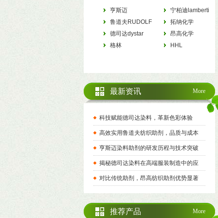
亨斯迈
宁柏迪lamberti
HUNTSMAN
鲁道夫RUDOLF
拓纳化学
德司达dystar
tanatexchemicals
昂高化学
格林
archroma
HHL
最新资讯
More
科技赋能德司达染料，革新色彩体验
高效实用鲁道夫纺织助剂，品质与成本
亨斯迈染料助剂的研发历程与技术突破
揭秘德司达染料在高端服装制造中的应
对比传统助剂，昂高纺织助剂优势显著
推荐产品
More