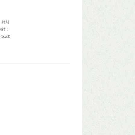
，特别
内衬；
w.f)