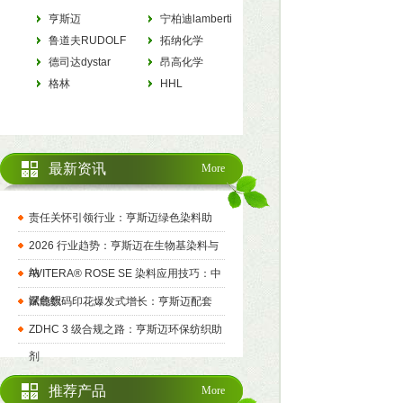
亨斯迈
宁柏迪lamberti
HUNTSMAN
鲁道夫RUDOLF
拓纳化学
德司达dystar
tanatexchemicals
昂高化学
格林
archroma
HHL
最新资讯
More
责任关怀引领行业：亨斯迈绿色染料助
2026 行业趋势：亨斯迈在生物基染料与
纳
AVITERA® ROSE SE 染料应用技巧：中
深色织
赋能数码印花爆发式增长：亨斯迈配套
ZDHC 3 级合规之路：亨斯迈环保纺织助
剂
推荐产品
More