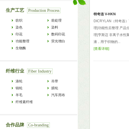
生产工艺
Production Process
特奇连 V-HKN
纺织
前处理
DICRYLAN（特奇连）
染色
染料
理|功能性后整理 产品
印花
数码印花
理|亨斯迈 非离子水性
功能整理
荧光增白
液，用于织物的...
生物酶
[
查看详细
]
纤维行业
Fiber Industry
涤纶
吊带
锦纶
腈纶
羊毛
汽车用布
纤维素纤维
合作品牌
Co-branding