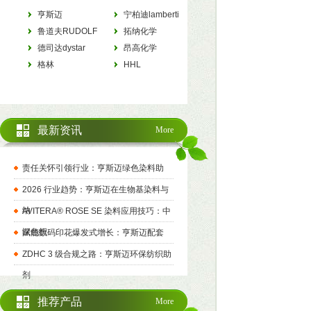
亨斯迈
宁柏迪lamberti
HUNTSMAN
鲁道夫RUDOLF
拓纳化学
德司达dystar
tanatexchemicals
昂高化学
格林
archroma
HHL
最新资讯
More
责任关怀引领行业：亨斯迈绿色染料助
2026 行业趋势：亨斯迈在生物基染料与
纳
AVITERA® ROSE SE 染料应用技巧：中
深色织
赋能数码印花爆发式增长：亨斯迈配套
ZDHC 3 级合规之路：亨斯迈环保纺织助
剂
推荐产品
More