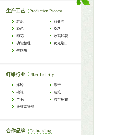
生产工艺
Production Process
纺织
前处理
染色
染料
印花
数码印花
功能整理
荧光增白
生物酶
纤维行业
Fiber Industry
涤纶
吊带
锦纶
腈纶
羊毛
汽车用布
纤维素纤维
合作品牌
Co-branding