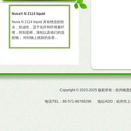
Nuva® N 2114 liquid
三防助剂 NT-X668
一种
Nuva N 2114 liquid 具有绝佳的拒
三防助剂 NT-X668 NT-X668 是一
水，拒油性，适于化纤和纤维素纤
可用于棉、聚酯及羊毛的耐久性拒
予
维，特别是棉，涤纶以及他们的混
水、拒油整理剂。 产品特性  赋予
纺物； 对织物上残留的杂质...
织物的耐久拒水及拒油性...
Copyright
©
2023-2025 版权所有：杭州
电话/TEL：86-571-86766296
地址/ADD：杭州市上