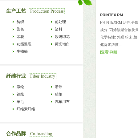
生产工艺
Production Process
PRINTEX RM
纺织
前处理
PRINTEXRM 活性,
染色
染料
成分: 丙烯酸聚合物及
印花
数码印花
化学特性: 外观 粉末 颜色
功能整理
荧光增白
储备浆浓度...
生物酶
[
查看详细
]
纤维行业
Fiber Industry
涤纶
吊带
锦纶
腈纶
羊毛
汽车用布
纤维素纤维
合作品牌
Co-branding