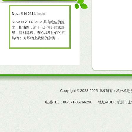
Nuva® N 2114 liquid
三防助剂 NT-X668
一种
Nuva N 2114 liquid 具有绝佳的拒
三防助剂 NT-X668 NT-X668 是一
水，拒油性，适于化纤和纤维素纤
可用于棉、聚酯及羊毛的耐久性拒
予
维，特别是棉，涤纶以及他们的混
水、拒油整理剂。 产品特性  赋予
纺物； 对织物上残留的杂质...
织物的耐久拒水及拒油性...
Copyright
©
2023-2025 版权所有：杭州
电话/TEL：86-571-86766296
地址/ADD：杭州市上