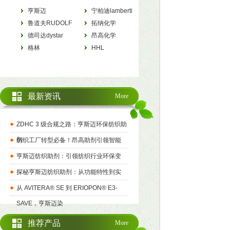
亨斯迈
宁柏迪lamberti
HUNTSMAN
鲁道夫RUDOLF
拓纳化学
德司达dystar
tanatexchemicals
昂高化学
格林
archroma
HHL
最新资讯
More
ZDHC 3 级合规之路：亨斯迈环保纺织助
剂
纺织工厂转型必备！昂高助剂引领智能
亨斯迈纺织助剂：引领纺织行业环保变
探秘亨斯迈纺织助剂：从功能特性到实
从 AVITERA® SE 到 ERIOPON® E3-
SAVE，亨斯迈染
推荐产品
More