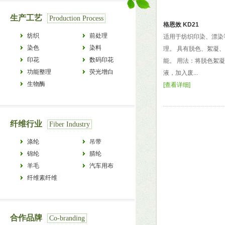
生产工艺
Production Process
格恩效 KD21
纺织
前处理
适用于纺织印染、漂染
染色
染料
理。 具有脱色、絮凝、
印花
数码印花
能。 用法：将脱色絮凝
功能整理
荧光增白
液，加入废...
生物酶
[
查看详细
]
纤维行业
Fiber Industry
涤纶
吊带
锦纶
腈纶
羊毛
汽车用布
纤维素纤维
合作品牌
Co-branding