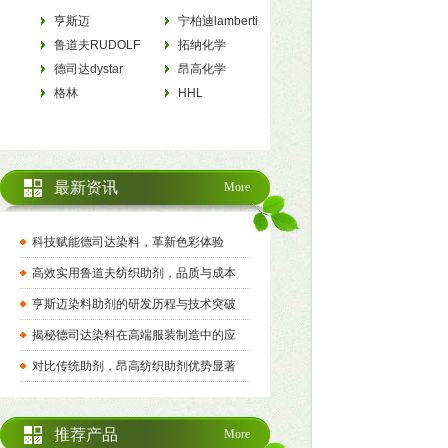
亨斯迈
宁柏迪lamberti
HUNTSMAN
鲁道夫RUDOLF
拓纳化学
德司达dystar
tanatexchemicals
昂高化学
格林
archroma
HHL
最新资讯
More
科技赋能德司达染料，革新色彩体验
高效实用鲁道夫纺织助剂，品质与成本
亨斯迈染料助剂的研发历程与技术突破
揭秘德司达染料在高端服装制造中的应
对比传统助剂，昂高纺织助剂优势显著
推荐产品
More