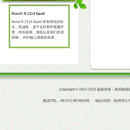
Nuva® N 2114 liquid
三防助剂 NT-X668
一种
Nuva N 2114 liquid 具有绝佳的拒
三防助剂 NT-X668 NT-X668 是一
水，拒油性，适于化纤和纤维素纤
可用于棉、聚酯及羊毛的耐久性拒
予
维，特别是棉，涤纶以及他们的混
水、拒油整理剂。 产品特性  赋予
纺物； 对织物上残留的杂质...
织物的耐久拒水及拒油性...
Copyright
©
2023-2025 版权所有：杭州
电话/TEL：86-571-86766296
地址/ADD：杭州市江干