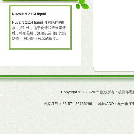
Nuva® N 2114 liquid
三防助剂 NT-X668
一种
Nuva N 2114 liquid 具有绝佳的拒
三防助剂 NT-X668 NT-X668 是一
水，拒油性，适于化纤和纤维素纤
可用于棉、聚酯及羊毛的耐久性拒
予
维，特别是棉，涤纶以及他们的混
水、拒油整理剂。 产品特性  赋予
纺物； 对织物上残留的杂质...
织物的耐久拒水及拒油性...
Copyright
©
2023-2025 版权所有：杭州
电话/TEL：86-571-86766296
地址/ADD：杭州市江干