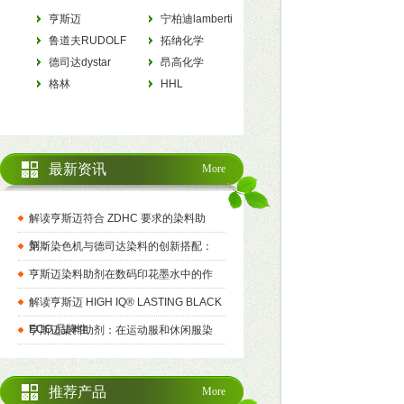
亨斯迈
宁柏迪lamberti
HUNTSMAN
鲁道夫RUDOLF
拓纳化学
德司达dystar
tanatexchemicals
昂高化学
格林
archroma
HHL
最新资讯
More
解读亨斯迈符合 ZDHC 要求的染料助
剂：
第斯染色机与德司达染料的创新搭配：
亨斯迈染料助剂在数码印花墨水中的作
解读亨斯迈 HIGH IQ® LASTING BLACK
ECO 品牌性
亨斯迈染料助剂：在运动服和休闲服染
推荐产品
More