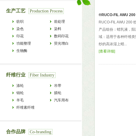
生产工艺
Production Process
®RUCO-FIL AWU 200
纺织
前处理
RUCO-FIL AWU 2
染色
染料
产品组份：蜡乳液，阳
印花
数码印花
域：适用于各种纤维类
功能整理
荧光增白
纱的高浓湿上蜡...
生物酶
[
查看详细
]
纤维行业
Fiber Industry
涤纶
吊带
锦纶
腈纶
羊毛
汽车用布
纤维素纤维
合作品牌
Co-branding