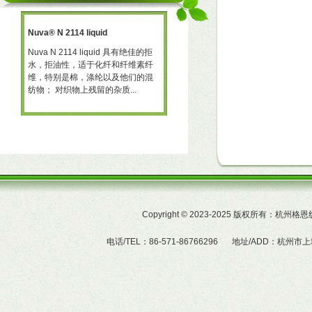
Nuva® N 2114 liquid
三防助剂 NT-X668
一种
Nuva N 2114 liquid 具有绝佳的拒
三防助剂 NT-X668 NT-X668 是一
水，拒油性，适于化纤和纤维素纤
可用于棉、聚酯及羊毛的耐久性拒
予
维，特别是棉，涤纶以及他们的混
水、拒油整理剂。 产品特性  赋予
纺物； 对织物上残留的杂质...
织物的耐久拒水及拒油性...
Copyright
©
2023-2025 版权所有：杭州
电话/TEL：86-571-86766296
地址/ADD：杭州市上