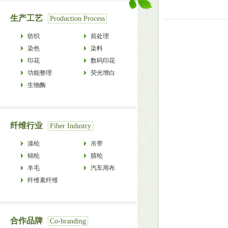
生产工艺
Production Process
纺织
前处理
染色
染料
印花
数码印花
功能整理
荧光增白
生物酶
纤维行业
Fiber Industry
涤纶
吊带
锦纶
腈纶
羊毛
汽车用布
纤维素纤维
合作品牌
Co-branding