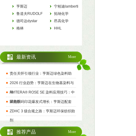
亨斯迈
宁柏迪lamberti
HUNTSMAN
鲁道夫RUDOLF
拓纳化学
德司达dystar
tanatexchemicals
昂高化学
格林
archroma
HHL
最新资讯
More
责任关怀引领行业：亨斯迈绿色染料助
2026 行业趋势：亨斯迈在生物基染料与
纳
AVITERA® ROSE SE 染料应用技巧：中
深色织
赋能数码印花爆发式增长：亨斯迈配套
ZDHC 3 级合规之路：亨斯迈环保纺织助
剂
推荐产品
More