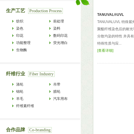
生产工艺
Production Process
TANUVAL®UVL
纺织
前处理
TANUVALUVL 特殊
染色
染料
聚酯纤维染色后的耐光
印花
数码印花
分散均染的特性 并具
功能整理
荧光增白
特殊性质与应...
生物酶
[
查看详细
]
纤维行业
Fiber Industry
涤纶
吊带
锦纶
腈纶
羊毛
汽车用布
纤维素纤维
合作品牌
Co-branding