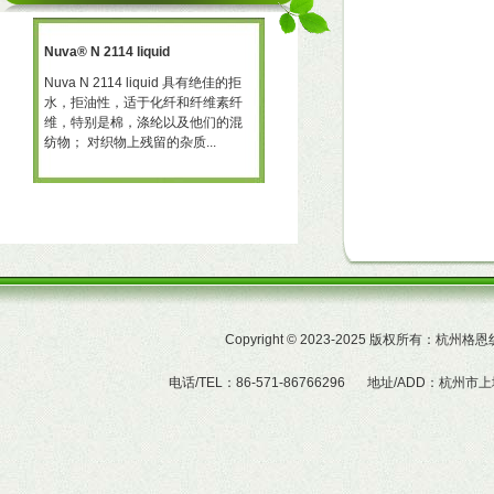
Nuva® N 2114 liquid
三防助剂 NT-X668
一种
Nuva N 2114 liquid 具有绝佳的拒
三防助剂 NT-X668 NT-X668 是一
水，拒油性，适于化纤和纤维素纤
可用于棉、聚酯及羊毛的耐久性拒
予
维，特别是棉，涤纶以及他们的混
水、拒油整理剂。 产品特性  赋予
纺物； 对织物上残留的杂质...
织物的耐久拒水及拒油性...
Copyright
©
2023-2025 版权所有：杭州
电话/TEL：86-571-86766296
地址/ADD：杭州市上