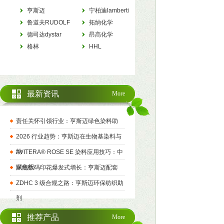
亨斯迈
宁柏迪lamberti
HUNTSMAN
鲁道夫RUDOLF
拓纳化学
德司达dystar
tanatexchemicals
昂高化学
格林
archroma
HHL
最新资讯
More
责任关怀引领行业：亨斯迈绿色染料助
2026 行业趋势：亨斯迈在生物基染料与
纳
AVITERA® ROSE SE 染料应用技巧：中
深色织
赋能数码印花爆发式增长：亨斯迈配套
ZDHC 3 级合规之路：亨斯迈环保纺织助
剂
推荐产品
More