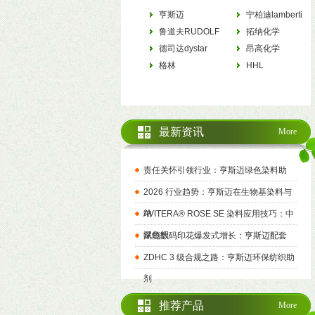
亨斯迈
宁柏迪lamberti
HUNTSMAN
鲁道夫RUDOLF
拓纳化学
德司达dystar
tanatexchemicals
昂高化学
格林
archroma
HHL
最新资讯
More
责任关怀引领行业：亨斯迈绿色染料助
2026 行业趋势：亨斯迈在生物基染料与
纳
AVITERA® ROSE SE 染料应用技巧：中
深色织
赋能数码印花爆发式增长：亨斯迈配套
ZDHC 3 级合规之路：亨斯迈环保纺织助
剂
推荐产品
More