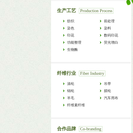
生产工艺
Production Process
纺织
前处理
染色
染料
印花
数码印花
功能整理
荧光增白
生物酶
纤维行业
Fiber Industry
涤纶
吊带
锦纶
腈纶
羊毛
汽车用布
纤维素纤维
合作品牌
Co-branding