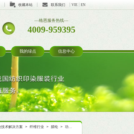
收藏本站
联系我们
VIE
EN
---格恩服务热线---
4009-959395
我的绿点
信息中心
染技术解决方案
>
纤维行业
>
腈纶
>
功能整理
>
干爽舒适